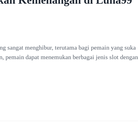
kan Kemenangan di Luna99
ng sangat menghibur, terutama bagi pemain yang suka
in, pemain dapat menemukan berbagai jenis slot dengan