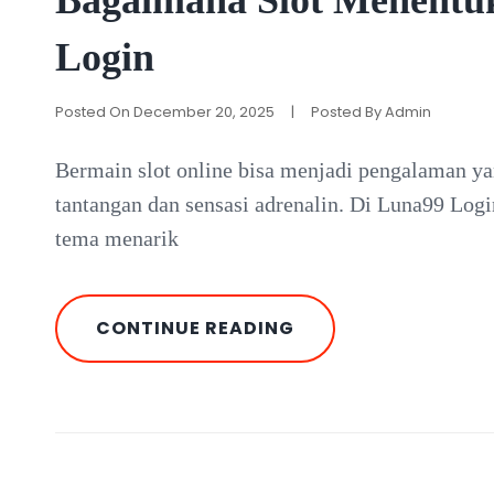
Bagaimana Slot Menentu
Login
Posted On
December 20, 2025
|
Posted By
Admin
Bermain slot online bisa menjadi pengalaman ya
tantangan dan sensasi adrenalin. Di Luna99 Log
tema menarik
BAGAIMANA
CONTINUE READING
SLOT
MENENTUKAN
KEMENANGAN
DI
LUNA99
LOGIN