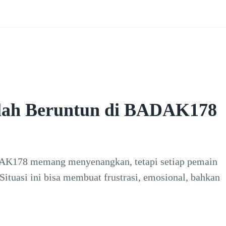
alah Beruntun di BADAK178
ADAK178 memang menyenangkan, tetapi setiap pemain
ituasi ini bisa membuat frustrasi, emosional, bahkan