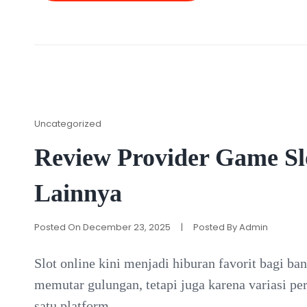
SPADEGAMING
YANG
ADA
DI
DEWA1000
LOGIN
Cat
Uncategorized
Links
Review Provider Game Sl
Lainnya
Posted On
December 23, 2025
|
Posted By
Admin
Slot online kini menjadi hiburan favorit bagi b
memutar gulungan, tetapi juga karena variasi p
satu platform