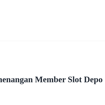
menangan Member Slot Depo