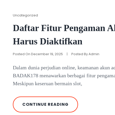
Cat
Uncategorized
Links
Daftar Fitur Pengaman 
Harus Diaktifkan
Posted On
December 19, 2025
|
Posted By
Admin
Dalam dunia perjudian online, keamanan akun ada
BADAK178 menawarkan berbagai fitur pengaman 
Meskipun keseruan bermain slot,
DAFTAR
CONTINUE READING
FITUR