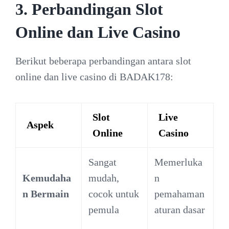
3. Perbandingan Slot
Online dan Live Casino
Berikut beberapa perbandingan antara slot
online dan live casino di BADAK178:
Slot
Live
Aspek
Online
Casino
Sangat
Memerluka
Kemudaha
mudah,
n
n Bermain
cocok untuk
pemahaman
pemula
aturan dasar