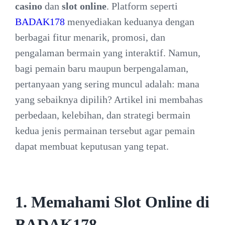
casino
dan
slot online
. Platform seperti
BADAK178
menyediakan keduanya dengan
berbagai fitur menarik, promosi, dan
pengalaman bermain yang interaktif. Namun,
bagi pemain baru maupun berpengalaman,
pertanyaan yang sering muncul adalah: mana
yang sebaiknya dipilih? Artikel ini membahas
perbedaan, kelebihan, dan strategi bermain
kedua jenis permainan tersebut agar pemain
dapat membuat keputusan yang tepat.
1. Memahami Slot Online di
BADAK178