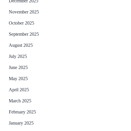
December 2025
November 2025
October 2025
September 2025
August 2025
July 2025
June 2025
May 2025
April 2025
March 2025
February 2025
January 2025