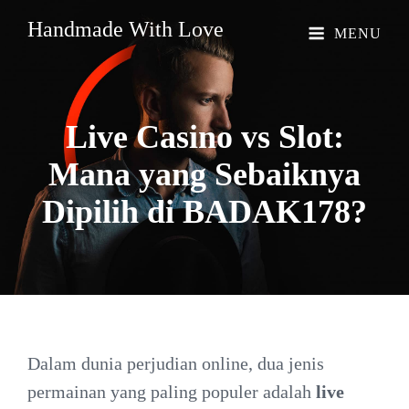
Handmade With Love
MENU
Live Casino vs Slot:
Mana yang Sebaiknya
Dipilih di
BADAK178?
Dalam dunia perjudian online, dua jenis
permainan yang paling populer adalah
live