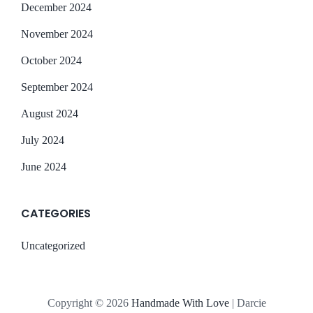
December 2024
November 2024
October 2024
September 2024
August 2024
July 2024
June 2024
CATEGORIES
Uncategorized
Copyright © 2026
Handmade With Love
|
Darcie