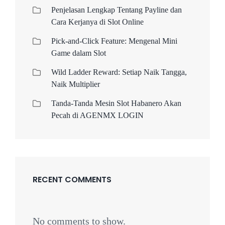
Penjelasan Lengkap Tentang Payline dan
Cara Kerjanya di Slot Online
Pick-and-Click Feature: Mengenal Mini
Game dalam Slot
Wild Ladder Reward: Setiap Naik Tangga,
Naik Multiplier
Tanda-Tanda Mesin Slot Habanero Akan
Pecah di AGENMX LOGIN
RECENT COMMENTS
No comments to show.