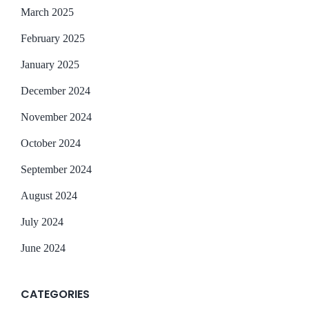
March 2025
February 2025
January 2025
December 2024
November 2024
October 2024
September 2024
August 2024
July 2024
June 2024
CATEGORIES