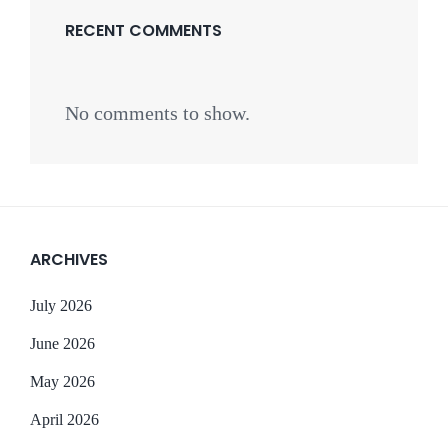
RECENT COMMENTS
No comments to show.
ARCHIVES
July 2026
June 2026
May 2026
April 2026