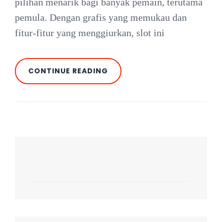
pilihan menarik bagi banyak pemain, terutama
pemula. Dengan grafis yang memukau dan
fitur-fitur yang menggiurkan, slot ini
TAKTIK
CONTINUE READING
KEMENANGAN
DI
SLOT
GACOR
HABANERO
UNTUK
PEMULA