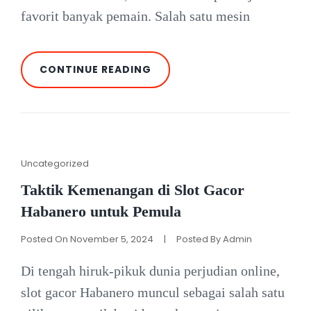
favorit banyak pemain. Salah satu mesin
SLOT88:
CONTINUE READING
MENEMUKAN
MESIN
SLOT
TERBAIK
UNTUK
MENINGKATKAN
PELUANG
Cat
Uncategorized
MENANG
Links
Taktik Kemenangan di Slot Gacor
Habanero untuk Pemula
Posted On
November 5, 2024
|
Posted By
Admin
Di tengah hiruk-pikuk dunia perjudian online,
slot gacor Habanero muncul sebagai salah satu