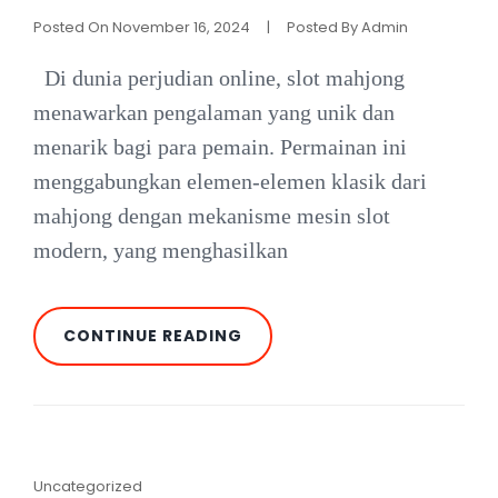
Posted On
November 16, 2024
|
Posted By
Admin
Di dunia perjudian online, slot mahjong
menawarkan pengalaman yang unik dan
menarik bagi para pemain. Permainan ini
menggabungkan elemen-elemen klasik dari
mahjong dengan mekanisme mesin slot
modern, yang menghasilkan
STRATEGI
CONTINUE READING
JITU
BERMAIN
SLOT
MAHJONG
UNTUK
HASIL
MAKSIMAL
Cat
Uncategorized