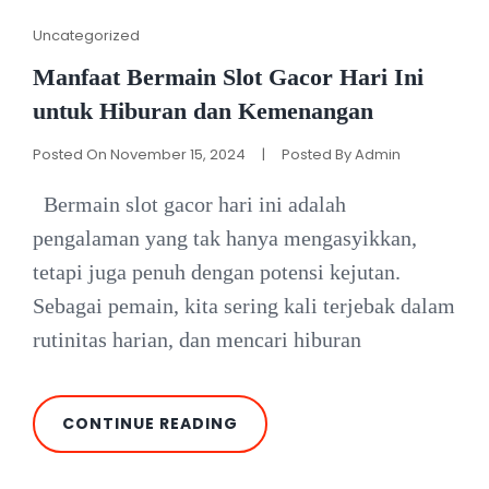
PROVIDER
HABANERO
Cat
Uncategorized
Links
Manfaat Bermain Slot Gacor Hari Ini
untuk Hiburan dan Kemenangan
Posted On
November 15, 2024
|
Posted By
Admin
Bermain slot gacor hari ini adalah
pengalaman yang tak hanya mengasyikkan,
tetapi juga penuh dengan potensi kejutan.
Sebagai pemain, kita sering kali terjebak dalam
rutinitas harian, dan mencari hiburan
MANFAAT
CONTINUE READING
BERMAIN
SLOT
GACOR