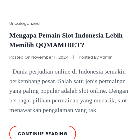
HARI
INI
UNTUK
HIBURAN
Cat
Uncategorized
DAN
Links
KEMENANGAN
Mengapa Pemain Slot Indonesia Lebih
Memilih QQMAMIBET?
Posted On
November 11, 2024
|
Posted By
Admin
Dunia perjudian online di Indonesia semakin
berkembang pesat. Salah satu jenis permainan
yang paling populer adalah slot online. Dengan
berbagai pilihan permainan yang menarik, slot
menawarkan pengalaman yang tak
MENGAPA
CONTINUE READING