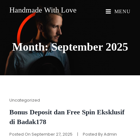
Handmade With Love
MENU
Month: September
2025
Cat
Uncategorized
Links
Bonus Deposit dan Free Spin Eksklusif
di Badak178
Posted On
September 27, 2025
|
Posted By
Admin