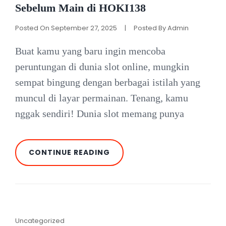
Sebelum Main di HOKI138
Posted On
September 27, 2025
|
Posted By
Admin
Buat kamu yang baru ingin mencoba
peruntungan di dunia slot online, mungkin
sempat bingung dengan berbagai istilah yang
muncul di layar permainan. Tenang, kamu
nggak sendiri! Dunia slot memang punya
ISTILAH
CONTINUE READING
SLOT
YANG
HARUS
KAMU
TAHU
SEBELUM
MAIN
Cat
Uncategorized