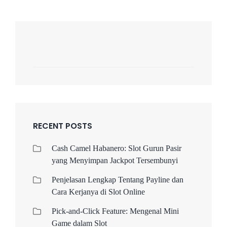
TIPS
BERMAIN
DI
PLATFORM
SLOT
DEPOSIT
RECENT POSTS
Cash Camel Habanero: Slot Gurun Pasir
yang Menyimpan Jackpot Tersembunyi
Penjelasan Lengkap Tentang Payline dan
Cara Kerjanya di Slot Online
Pick-and-Click Feature: Mengenal Mini
Game dalam Slot