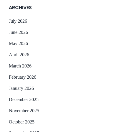
ARCHIVES
July 2026
June 2026
May 2026
April 2026
March 2026
February 2026
January 2026
December 2025
November 2025
October 2025