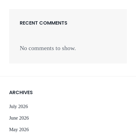
RECENT COMMENTS
No comments to show.
ARCHIVES
July 2026
June 2026
May 2026