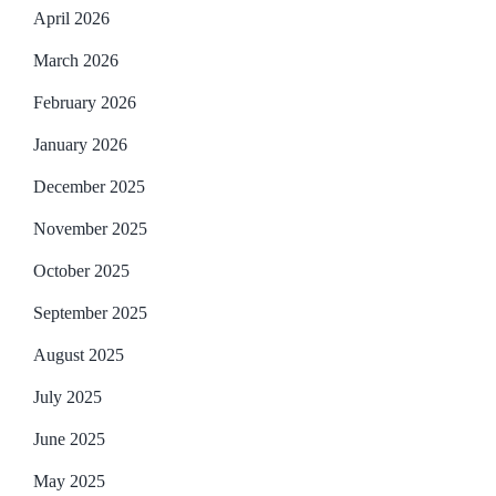
April 2026
March 2026
February 2026
January 2026
December 2025
November 2025
October 2025
September 2025
August 2025
July 2025
June 2025
May 2025