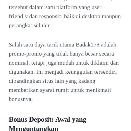
tersebut dalam satu platform yang user-
friendly dan responsif, baik di desktop maupun
perangkat seluler.
Salah satu daya tarik utama Badak178 adalah
promo-promo yang tidak hanya besar secara
nominal, tetapi juga mudah untuk diklaim dan
digunakan. Ini menjadi keunggulan tersendiri
dibandingkan situs lain yang kadang
memberikan syarat rumit untuk menikmati
bonusnya.
Bonus Deposit: Awal yang
Menguntungkan