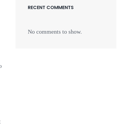
RECENT COMMENTS
No comments to show.
o
t