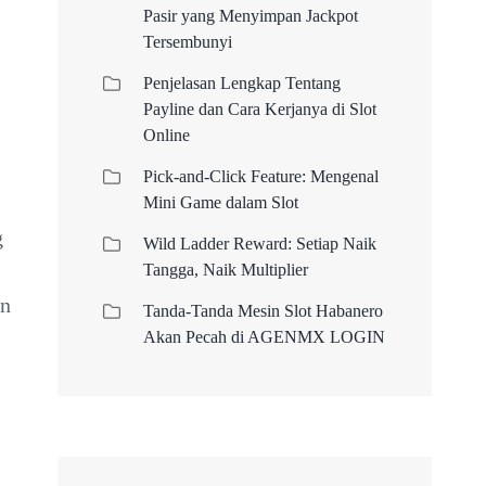
Pasir yang Menyimpan Jackpot
Tersembunyi
Penjelasan Lengkap Tentang
Payline dan Cara Kerjanya di Slot
Online
Pick-and-Click Feature: Mengenal
Mini Game dalam Slot
g
Wild Ladder Reward: Setiap Naik
Tangga, Naik Multiplier
in
Tanda-Tanda Mesin Slot Habanero
Akan Pecah di AGENMX LOGIN