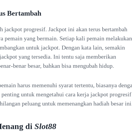
rus Bertambah
ah jackpot progresif. Jackpot ini akan terus bertambah
ya pemain yang bermain. Setiap kali pemain melakukan
sumbangkan untuk jackpot. Dengan kata lain, semakin
ackpot yang tersedia. Ini tentu saja memberikan
enar-benar besar, bahkan bisa mengubah hidup.
emain harus memenuhi syarat tertentu, biasanya deng
 penting untuk mengetahui cara kerja jackpot progresif
kehilangan peluang untuk memenangkan hadiah besar ini
Menang di
Slot88