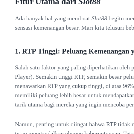
Fitur Utama dari
Slot88
Ada banyak hal yang membuat
Slot88
begitu men
sensasi kemenangan besar. Mari kita telusuri be
1.
RTP Tinggi: Peluang Kemenangan y
Salah satu faktor yang paling diperhatikan oleh
Player). Semakin tinggi RTP, semakin besar p
menawarkan RTP yang cukup tinggi, di atas 96%
memiliki peluang lebih besar untuk mendapatkan
tarik utama bagi mereka yang ingin mencoba per
Namun, penting untuk diingat bahwa RTP tidak 
tetap mengandalkan elemen keberuntungan. Tetap