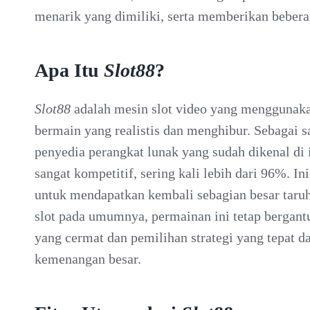
menarik yang dimiliki, serta memberikan beber
Apa Itu
Slot88
?
Slot88
adalah mesin slot video yang menggunak
bermain yang realistis dan menghibur. Sebagai s
penyedia perangkat lunak yang sudah dikenal di 
sangat kompetitif, sering kali lebih dari 96%. I
untuk mendapatkan kembali sebagian besar taru
slot pada umumnya, permainan ini tetap bergant
yang cermat dan pemilihan strategi yang tepat 
kemenangan besar.