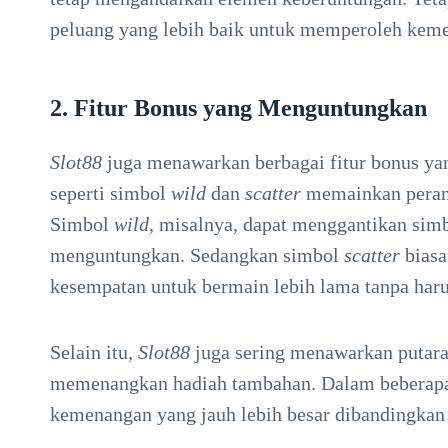
peluang yang lebih baik untuk memperoleh kem
2.
Fitur Bonus yang Menguntungkan
Slot88
juga menawarkan berbagai fitur bonus ya
seperti simbol
wild
dan
scatter
memainkan peran
Simbol
wild
, misalnya, dapat menggantikan sim
menguntungkan. Sedangkan simbol
scatter
biasa
kesempatan untuk bermain lebih lama tanpa har
Selain itu,
Slot88
juga sering menawarkan putar
memenangkan hadiah tambahan. Dalam beberapa 
kemenangan yang jauh lebih besar dibandingkan 