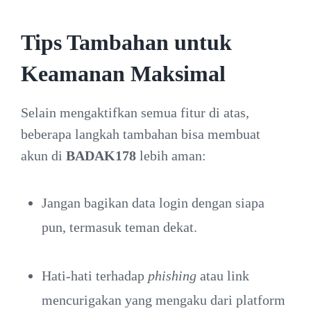
Tips Tambahan untuk
Keamanan Maksimal
Selain mengaktifkan semua fitur di atas,
beberapa langkah tambahan bisa membuat
akun di
BADAK178
lebih aman:
Jangan bagikan data login dengan siapa
pun, termasuk teman dekat.
Hati-hati terhadap
phishing
atau link
mencurigakan yang mengaku dari platform