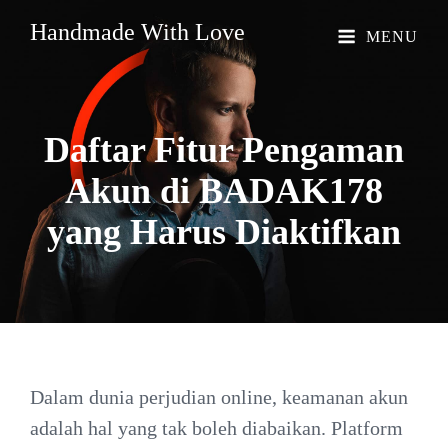
Handmade With Love
MENU
Daftar Fitur Pengaman
Akun di BADAK178
yang Harus
Diaktifkan
Dalam dunia perjudian online, keamanan akun
adalah hal yang tak boleh diabaikan. Platform