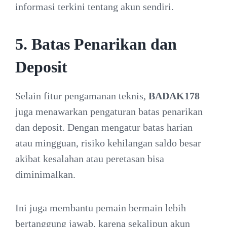
informasi terkini tentang akun sendiri.
5. Batas Penarikan dan
Deposit
Selain fitur pengamanan teknis,
BADAK178
juga menawarkan pengaturan batas penarikan
dan deposit. Dengan mengatur batas harian
atau mingguan, risiko kehilangan saldo besar
akibat kesalahan atau peretasan bisa
diminimalkan.
Ini juga membantu pemain bermain lebih
bertanggung jawab, karena sekalipun akun