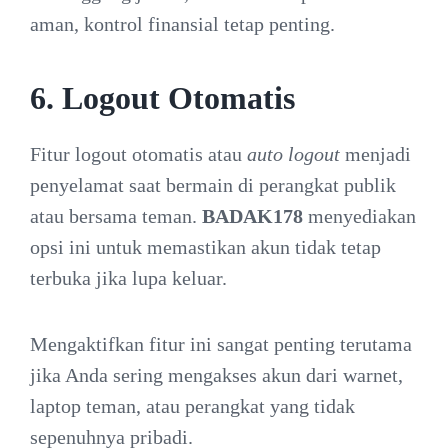
aman, kontrol finansial tetap penting.
6. Logout Otomatis
Fitur logout otomatis atau
auto logout
menjadi
penyelamat saat bermain di perangkat publik
atau bersama teman.
BADAK178
menyediakan
opsi ini untuk memastikan akun tidak tetap
terbuka jika lupa keluar.
Mengaktifkan fitur ini sangat penting terutama
jika Anda sering mengakses akun dari warnet,
laptop teman, atau perangkat yang tidak
sepenuhnya pribadi.