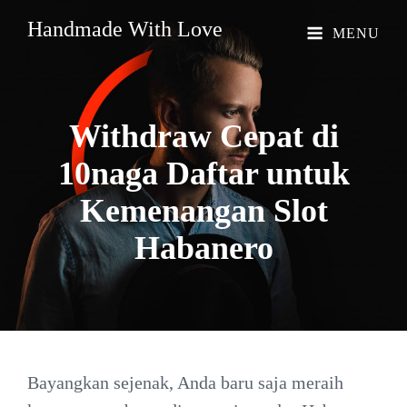
Handmade With Love
MENU
Withdraw Cepat di
10naga Daftar untuk
Kemenangan Slot
Habanero
Bayangkan sejenak, Anda baru saja meraih