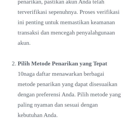
penarikan, pastikan akun Anda telah
terverifikasi sepenuhnya. Proses verifikasi
ini penting untuk memastikan keamanan
transaksi dan mencegah penyalahgunaan
akun.
Pilih Metode Penarikan yang Tepat
10naga daftar menawarkan berbagai
metode penarikan yang dapat disesuaikan
dengan preferensi Anda. Pilih metode yang
paling nyaman dan sesuai dengan
kebutuhan Anda.