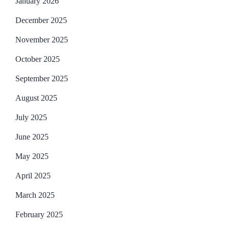
January 2026
December 2025
November 2025
October 2025
September 2025
August 2025
July 2025
June 2025
May 2025
April 2025
March 2025
February 2025