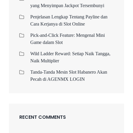
yang Menyimpan Jackpot Tersembunyi
Penjelasan Lengkap Tentang Payline dan
Cara Kerjanya di Slot Online
Pick-and-Click Feature: Mengenal Mini
Game dalam Slot
Wild Ladder Reward: Setiap Naik Tangga,
Naik Multiplier
Tanda-Tanda Mesin Slot Habanero Akan
Pecah di AGENMX LOGIN
RECENT COMMENTS