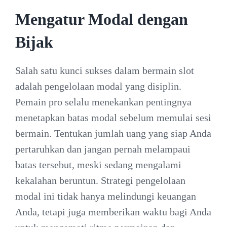
Mengatur Modal dengan
Bijak
Salah satu kunci sukses dalam bermain slot
adalah pengelolaan modal yang disiplin.
Pemain pro selalu menekankan pentingnya
menetapkan batas modal sebelum memulai sesi
bermain. Tentukan jumlah uang yang siap Anda
pertaruhkan dan jangan pernah melampaui
batas tersebut, meski sedang mengalami
kekalahan beruntun. Strategi pengelolaan
modal ini tidak hanya melindungi keuangan
Anda, tetapi juga memberikan waktu bagi Anda