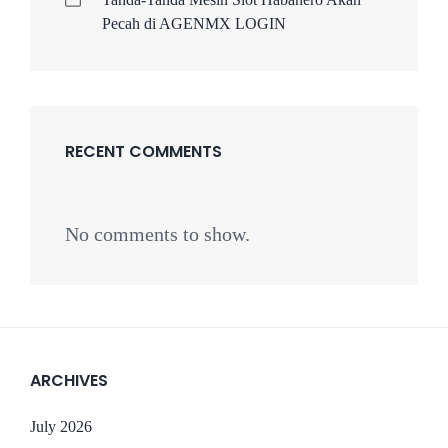
Pecah di AGENMX LOGIN
RECENT COMMENTS
No comments to show.
ARCHIVES
July 2026