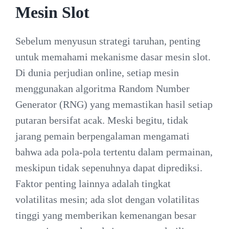
Mesin Slot
Sebelum menyusun strategi taruhan, penting
untuk memahami mekanisme dasar mesin slot.
Di dunia perjudian online, setiap mesin
menggunakan algoritma Random Number
Generator (RNG) yang memastikan hasil setiap
putaran bersifat acak. Meski begitu, tidak
jarang pemain berpengalaman mengamati
bahwa ada pola-pola tertentu dalam permainan,
meskipun tidak sepenuhnya dapat diprediksi.
Faktor penting lainnya adalah tingkat
volatilitas mesin; ada slot dengan volatilitas
tinggi yang memberikan kemenangan besar