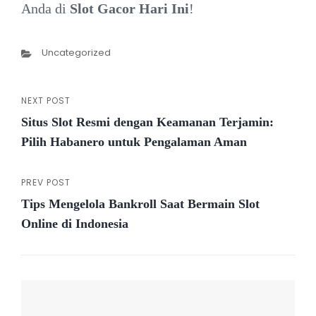
Anda di
Slot Gacor Hari Ini
!
Categories
Uncategorized
NEXT POST
Post
Next
Situs Slot Resmi dengan Keamanan Terjamin:
Post
navigation
Pilih Habanero untuk Pengalaman Aman
PREV POST
Previous
Tips Mengelola Bankroll Saat Bermain Slot
Post
Online di Indonesia