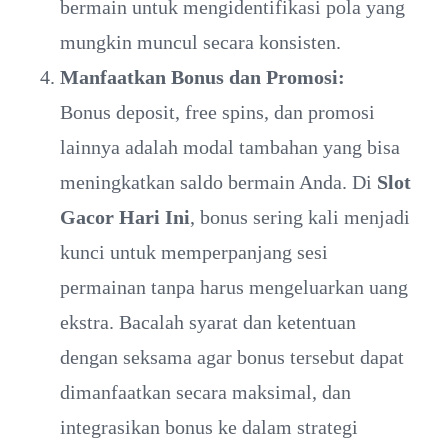
bermain untuk mengidentifikasi pola yang
mungkin muncul secara konsisten.
Manfaatkan Bonus dan Promosi:
Bonus deposit, free spins, dan promosi
lainnya adalah modal tambahan yang bisa
meningkatkan saldo bermain Anda. Di
Slot
Gacor Hari Ini
, bonus sering kali menjadi
kunci untuk memperpanjang sesi
permainan tanpa harus mengeluarkan uang
ekstra. Bacalah syarat dan ketentuan
dengan seksama agar bonus tersebut dapat
dimanfaatkan secara maksimal, dan
integrasikan bonus ke dalam strategi