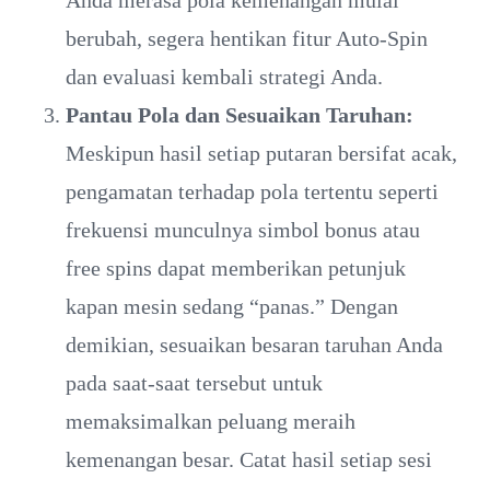
berubah, segera hentikan fitur Auto-Spin
dan evaluasi kembali strategi Anda.
Pantau Pola dan Sesuaikan Taruhan:
Meskipun hasil setiap putaran bersifat acak,
pengamatan terhadap pola tertentu seperti
frekuensi munculnya simbol bonus atau
free spins dapat memberikan petunjuk
kapan mesin sedang “panas.” Dengan
demikian, sesuaikan besaran taruhan Anda
pada saat-saat tersebut untuk
memaksimalkan peluang meraih
kemenangan besar. Catat hasil setiap sesi