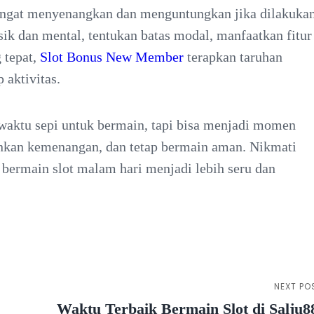
sangat menyenangkan dan menguntungkan jika dilakuka
isik dan mental, tentukan batas modal, manfaatkan fitur
 tepat,
Slot Bonus New Member
terapkan taruhan
p aktivitas.
 waktu sepi untuk bermain, tapi bisa menjadi momen
nkan kemenangan, dan tetap bermain aman. Nikmati
n bermain slot malam hari menjadi lebih seru dan
NEXT PO
Next
Waktu Terbaik Bermain Slot di Salju8
Post