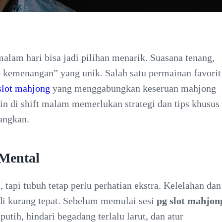
alam hari bisa jadi pilihan menarik. Suasana tenang,
e kemenangan” yang unik. Salah satu permainan favorit
slot mahjong
yang menggabungkan keseruan mahjong
n di shift malam memerlukan strategi dan tips khusus
angkan.
 Mental
tapi tubuh tetap perlu perhatian ekstra. Kelelahan dan
i kurang tepat. Sebelum memulai sesi
pg slot mahjon
utih, hindari begadang terlalu larut, dan atur