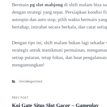
Bermain
pg slot mahjong
di shift malam bisa 
dengan strategi yang tepat. Persiapkan kondisi f
autospin dan auto stop, pilih waktu bermain yang
bertahap, istirahat secara berkala, dan catat setia
Dengan tips ini, shift malam bukan lagi sekadar
strategis untuk menikmati permainan, mengama
setiap putaran, tetap fokus, dan buat pengalama
menguntungkan!
Categories
Uncategorized
PREV POST
Post
Previous
Koi Gate Situs Slot Gacor – Gameplay
Post