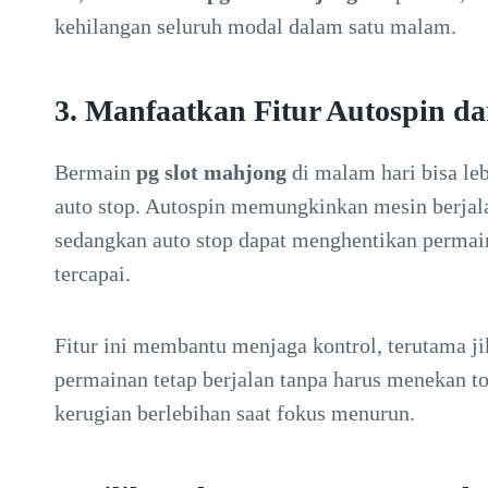
kehilangan seluruh modal dalam satu malam.
3. Manfaatkan Fitur Autospin da
Bermain
pg slot mahjong
di malam hari bisa le
auto stop. Autospin memungkinkan mesin berjala
sedangkan auto stop dapat menghentikan permain
tercapai.
Fitur ini membantu menjaga kontrol, terutama 
permainan tetap berjalan tanpa harus menekan t
kerugian berlebihan saat fokus menurun.