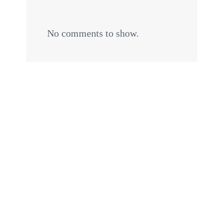
No comments to show.