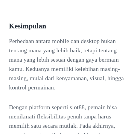
Kesimpulan
Perbedaan antara mobile dan desktop bukan
tentang mana yang lebih baik, tetapi tentang
mana yang lebih sesuai dengan gaya bermain
kamu. Keduanya memiliki kelebihan masing-
masing, mulai dari kenyamanan, visual, hingga
kontrol permainan.
Dengan platform seperti
slot88
, pemain bisa
menikmati fleksibilitas penuh tanpa harus
memilih satu secara mutlak. Pada akhirnya,