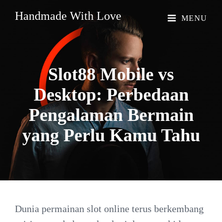
Handmade With Love
MENU
Slot88 Mobile vs
Desktop: Perbedaan
Pengalaman Bermain
yang Perlu Kamu
Tahu
Dunia permainan slot online terus berkembang