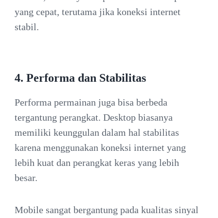
yang cepat, terutama jika koneksi internet
stabil.
4. Performa dan Stabilitas
Performa permainan juga bisa berbeda
tergantung perangkat. Desktop biasanya
memiliki keunggulan dalam hal stabilitas
karena menggunakan koneksi internet yang
lebih kuat dan perangkat keras yang lebih
besar.
Mobile sangat bergantung pada kualitas sinyal