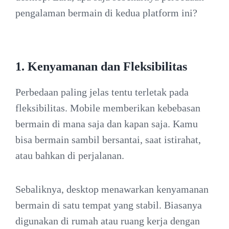
pengalaman bermain di kedua platform ini?
1. Kenyamanan dan Fleksibilitas
Perbedaan paling jelas tentu terletak pada
fleksibilitas. Mobile memberikan kebebasan
bermain di mana saja dan kapan saja. Kamu
bisa bermain sambil bersantai, saat istirahat,
atau bahkan di perjalanan.
Sebaliknya, desktop menawarkan kenyamanan
bermain di satu tempat yang stabil. Biasanya
digunakan di rumah atau ruang kerja dengan