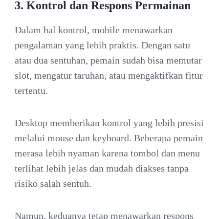
3. Kontrol dan Respons Permainan
Dalam hal kontrol, mobile menawarkan
pengalaman yang lebih praktis. Dengan satu
atau dua sentuhan, pemain sudah bisa memutar
slot, mengatur taruhan, atau mengaktifkan fitur
tertentu.
Desktop memberikan kontrol yang lebih presisi
melalui mouse dan keyboard. Beberapa pemain
merasa lebih nyaman karena tombol dan menu
terlihat lebih jelas dan mudah diakses tanpa
risiko salah sentuh.
Namun, keduanya tetap menawarkan respons