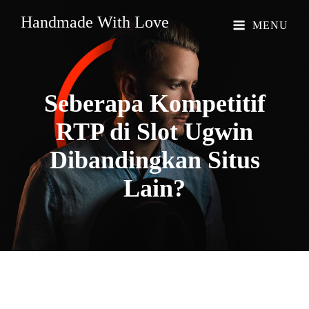
Handmade With Love
MENU
Seberapa Kompetitif
RTP di Slot Ugwin
Dibandingkan Situs
Lain?