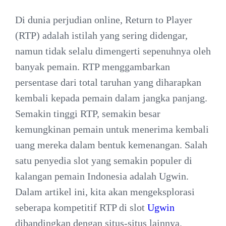
Di dunia perjudian online, Return to Player
(RTP) adalah istilah yang sering didengar,
namun tidak selalu dimengerti sepenuhnya oleh
banyak pemain. RTP menggambarkan
persentase dari total taruhan yang diharapkan
kembali kepada pemain dalam jangka panjang.
Semakin tinggi RTP, semakin besar
kemungkinan pemain untuk menerima kembali
uang mereka dalam bentuk kemenangan. Salah
satu penyedia slot yang semakin populer di
kalangan pemain Indonesia adalah Ugwin.
Dalam artikel ini, kita akan mengeksplorasi
seberapa kompetitif RTP di slot
Ugwin
dibandingkan dengan situs-situs lainnya.