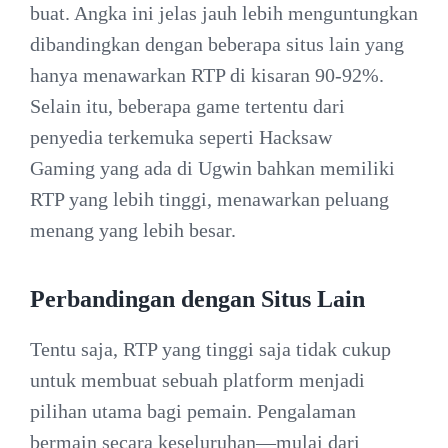
buat. Angka ini jelas jauh lebih menguntungkan
dibandingkan dengan beberapa situs lain yang
hanya menawarkan RTP di kisaran 90-92%.
Selain itu, beberapa game tertentu dari
penyedia terkemuka seperti Hacksaw
Gaming yang ada di Ugwin bahkan memiliki
RTP yang lebih tinggi, menawarkan peluang
menang yang lebih besar.
Perbandingan dengan Situs Lain
Tentu saja, RTP yang tinggi saja tidak cukup
untuk membuat sebuah platform menjadi
pilihan utama bagi pemain. Pengalaman
bermain secara keseluruhan—mulai dari