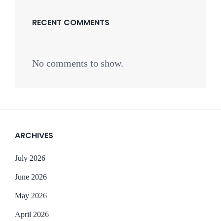
RECENT COMMENTS
No comments to show.
ARCHIVES
July 2026
June 2026
May 2026
April 2026