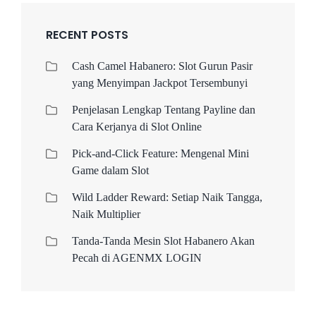
RECENT POSTS
Cash Camel Habanero: Slot Gurun Pasir
yang Menyimpan Jackpot Tersembunyi
Penjelasan Lengkap Tentang Payline dan
Cara Kerjanya di Slot Online
Pick-and-Click Feature: Mengenal Mini
Game dalam Slot
Wild Ladder Reward: Setiap Naik Tangga,
Naik Multiplier
Tanda-Tanda Mesin Slot Habanero Akan
Pecah di AGENMX LOGIN