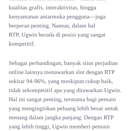
kualitas grafis, interaktivitas, hingga
kenyamanan antarmuka pengguna—juga
berperan penting. Namun, dalam hal
RTP, Ugwin berada di posisi yang sangat
kompetitif.
Sebagai perbandingan, banyak situs perjudian
online lainnya menawarkan slot dengan RTP
sekitar 94-96%, yang meskipun cukup baik,
tidak sekompetitif apa yang ditawarkan Ugwin.
Hal ini sangat penting, terutama bagi pemain
yang menginginkan peluang lebih besar untuk
menang dalam jangka panjang. Dengan RTP
yang lebih tinggi, Ugwin memberi pemain