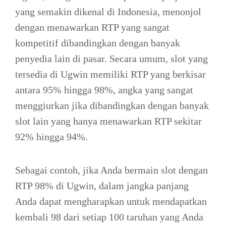
yang semakin dikenal di Indonesia, menonjol
dengan menawarkan RTP yang sangat
kompetitif dibandingkan dengan banyak
penyedia lain di pasar. Secara umum, slot yang
tersedia di Ugwin memiliki RTP yang berkisar
antara 95% hingga 98%, angka yang sangat
menggiurkan jika dibandingkan dengan banyak
slot lain yang hanya menawarkan RTP sekitar
92% hingga 94%.
Sebagai contoh, jika Anda bermain slot dengan
RTP 98% di Ugwin, dalam jangka panjang
Anda dapat mengharapkan untuk mendapatkan
kembali 98 dari setiap 100 taruhan yang Anda