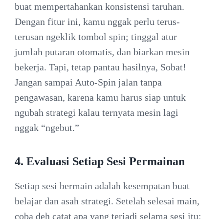
buat mempertahankan konsistensi taruhan.
Dengan fitur ini, kamu nggak perlu terus-
terusan ngeklik tombol spin; tinggal atur
jumlah putaran otomatis, dan biarkan mesin
bekerja. Tapi, tetap pantau hasilnya, Sobat!
Jangan sampai Auto-Spin jalan tanpa
pengawasan, karena kamu harus siap untuk
ngubah strategi kalau ternyata mesin lagi
nggak “ngebut.”
4. Evaluasi Setiap Sesi Permainan
Setiap sesi bermain adalah kesempatan buat
belajar dan asah strategi. Setelah selesai main,
coba deh catat apa yang terjadi selama sesi itu: