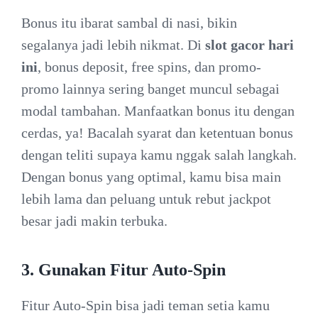
Bonus itu ibarat sambal di nasi, bikin
segalanya jadi lebih nikmat. Di
slot gacor hari
ini
, bonus deposit, free spins, dan promo-
promo lainnya sering banget muncul sebagai
modal tambahan. Manfaatkan bonus itu dengan
cerdas, ya! Bacalah syarat dan ketentuan bonus
dengan teliti supaya kamu nggak salah langkah.
Dengan bonus yang optimal, kamu bisa main
lebih lama dan peluang untuk rebut jackpot
besar jadi makin terbuka.
3. Gunakan Fitur Auto-Spin
Fitur Auto-Spin bisa jadi teman setia kamu