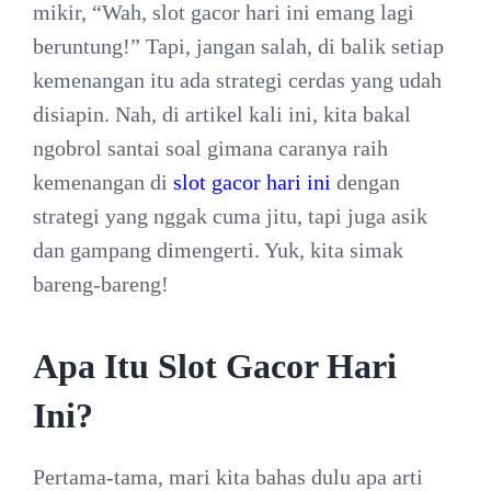
mikir, “Wah, slot gacor hari ini emang lagi
beruntung!” Tapi, jangan salah, di balik setiap
kemenangan itu ada strategi cerdas yang udah
disiapin. Nah, di artikel kali ini, kita bakal
ngobrol santai soal gimana caranya raih
kemenangan di
slot gacor hari ini
dengan
strategi yang nggak cuma jitu, tapi juga asik
dan gampang dimengerti. Yuk, kita simak
bareng-bareng!
Apa Itu Slot Gacor Hari
Ini?
Pertama-tama, mari kita bahas dulu apa arti