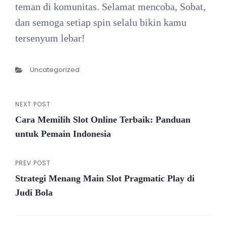
teman di komunitas. Selamat mencoba, Sobat,
dan semoga setiap spin selalu bikin kamu
tersenyum lebar!
Categories
Uncategorized
NEXT POST
Post
Next
Cara Memilih Slot Online Terbaik: Panduan
Post
navigation
untuk Pemain Indonesia
PREV POST
Previous
Strategi Menang Main Slot Pragmatic Play di
Post
Judi Bola