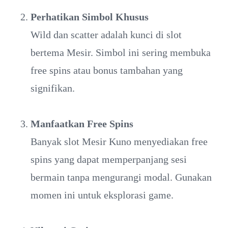
Perhatikan Simbol Khusus
Wild dan scatter adalah kunci di slot
bertema Mesir. Simbol ini sering membuka
free spins atau bonus tambahan yang
signifikan.
Manfaatkan Free Spins
Banyak slot Mesir Kuno menyediakan free
spins yang dapat memperpanjang sesi
bermain tanpa mengurangi modal. Gunakan
momen ini untuk eksplorasi game.