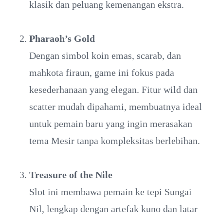
klasik dan peluang kemenangan ekstra.
Pharaoh’s Gold
Dengan simbol koin emas, scarab, dan
mahkota firaun, game ini fokus pada
kesederhanaan yang elegan. Fitur wild dan
scatter mudah dipahami, membuatnya ideal
untuk pemain baru yang ingin merasakan
tema Mesir tanpa kompleksitas berlebihan.
Treasure of the Nile
Slot ini membawa pemain ke tepi Sungai
Nil, lengkap dengan artefak kuno dan latar