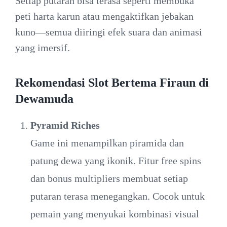
Setiap putaran bisa terasa seperti membuka
peti harta karun atau mengaktifkan jebakan
kuno—semua diiringi efek suara dan animasi
yang imersif.
Rekomendasi Slot Bertema Firaun di
Dewamuda
Pyramid Riches
Game ini menampilkan piramida dan
patung dewa yang ikonik. Fitur free spins
dan bonus multipliers membuat setiap
putaran terasa menegangkan. Cocok untuk
pemain yang menyukai kombinasi visual