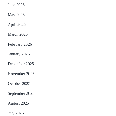
June 2026
May 2026
April 2026
March 2026
February 2026
January 2026
December 2025
November 2025
October 2025
September 2025
August 2025
July 2025