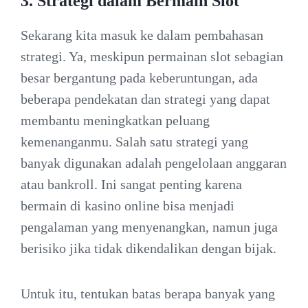
3.
Strategi dalam Bermain Slot
Sekarang kita masuk ke dalam pembahasan
strategi. Ya, meskipun permainan slot sebagian
besar bergantung pada keberuntungan, ada
beberapa pendekatan dan strategi yang dapat
membantu meningkatkan peluang
kemenanganmu. Salah satu strategi yang
banyak digunakan adalah pengelolaan anggaran
atau bankroll. Ini sangat penting karena
bermain di kasino online bisa menjadi
pengalaman yang menyenangkan, namun juga
berisiko jika tidak dikendalikan dengan bijak.
Untuk itu, tentukan batas berapa banyak yang