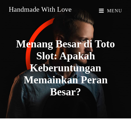
Handmade With Love
MENU
Menang Besar di Toto
Slot: Apakah
Keberuntungan
Memainkan Peran
Besar?