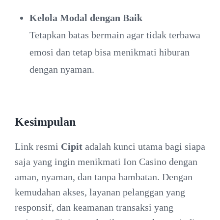
Kelola Modal dengan Baik
Tetapkan batas bermain agar tidak terbawa
emosi dan tetap bisa menikmati hiburan
dengan nyaman.
Kesimpulan
Link resmi
Cipit
adalah kunci utama bagi siapa
saja yang ingin menikmati Ion Casino dengan
aman, nyaman, dan tanpa hambatan. Dengan
kemudahan akses, layanan pelanggan yang
responsif, dan keamanan transaksi yang