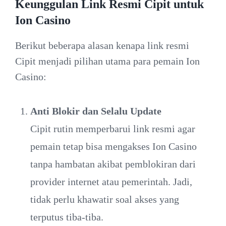
Keunggulan Link Resmi Cipit untuk
Ion Casino
Berikut beberapa alasan kenapa link resmi
Cipit menjadi pilihan utama para pemain Ion
Casino:
Anti Blokir dan Selalu Update
Cipit rutin memperbarui link resmi agar
pemain tetap bisa mengakses Ion Casino
tanpa hambatan akibat pemblokiran dari
provider internet atau pemerintah. Jadi,
tidak perlu khawatir soal akses yang
terputus tiba-tiba.