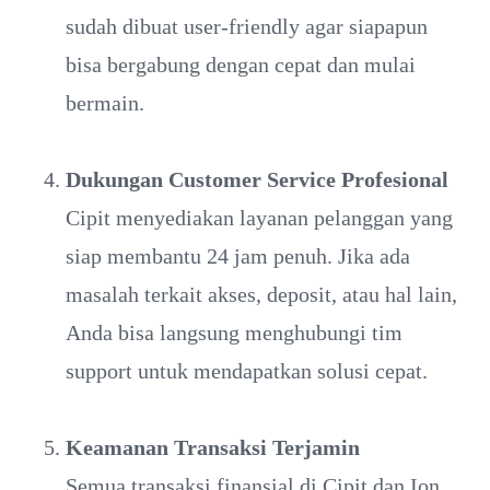
sudah dibuat user-friendly agar siapapun
bisa bergabung dengan cepat dan mulai
bermain.
Dukungan Customer Service Profesional
Cipit menyediakan layanan pelanggan yang
siap membantu 24 jam penuh. Jika ada
masalah terkait akses, deposit, atau hal lain,
Anda bisa langsung menghubungi tim
support untuk mendapatkan solusi cepat.
Keamanan Transaksi Terjamin
Semua transaksi finansial di Cipit dan Ion