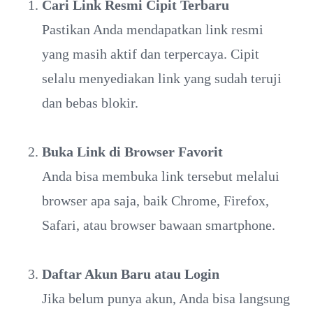
Cari Link Resmi Cipit Terbaru
Pastikan Anda mendapatkan link resmi
yang masih aktif dan terpercaya. Cipit
selalu menyediakan link yang sudah teruji
dan bebas blokir.
Buka Link di Browser Favorit
Anda bisa membuka link tersebut melalui
browser apa saja, baik Chrome, Firefox,
Safari, atau browser bawaan smartphone.
Daftar Akun Baru atau Login
Jika belum punya akun, Anda bisa langsung