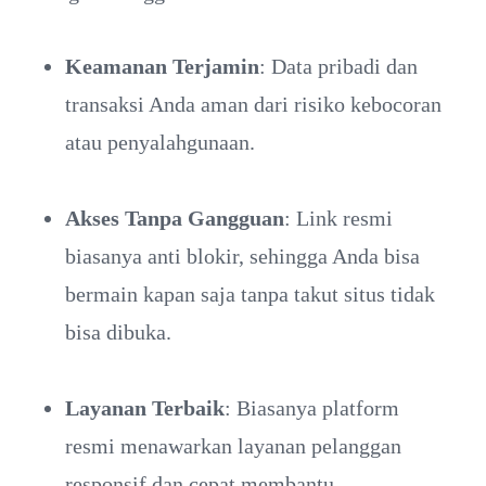
Keamanan Terjamin
: Data pribadi dan
transaksi Anda aman dari risiko kebocoran
atau penyalahgunaan.
Akses Tanpa Gangguan
: Link resmi
biasanya anti blokir, sehingga Anda bisa
bermain kapan saja tanpa takut situs tidak
bisa dibuka.
Layanan Terbaik
: Biasanya platform
resmi menawarkan layanan pelanggan
responsif dan cepat membantu.