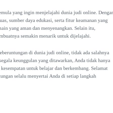
pemula yang ingin menjelajahi dunia judi online. Denga
uas, sumber daya edukasi, serta fitur keamanan yang
main yang aman dan menyenangkan. Selain itu,
buatnya semakin menarik untuk dijelajahi.
beruntungan di dunia judi online, tidak ada salahnya
segala keunggulan yang ditawarkan, Anda tidak hanya
a kesempatan untuk belajar dan berkembang. Selamat
tungan selalu menyertai Anda di setiap langkah