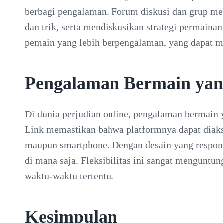
berbagi pengalaman. Forum diskusi dan grup med
dan trik, serta mendiskusikan strategi permain
pemain yang lebih berpengalaman, yang dapat
Pengalaman Bermain yan
Di dunia perjudian online, pengalaman bermain 
Link memastikan bahwa platformnya dapat diakses
maupun smartphone. Dengan desain yang respons
di mana saja. Fleksibilitas ini sangat mengunt
waktu-waktu tertentu.
Kesimpulan