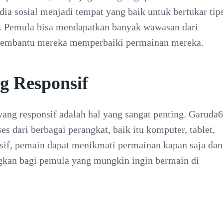
ia sosial menjadi tempat yang baik untuk bertukar tip
an. Pemula bisa mendapatkan banyak wawasan dari
 membantu mereka memperbaiki permainan mereka.
g Responsif
yang responsif adalah hal yang sangat penting. Garuda
 dari berbagai perangkat, baik itu komputer, tablet,
if, pemain dapat menikmati permainan kapan saja dan
ungkan bagi pemula yang mungkin ingin bermain di