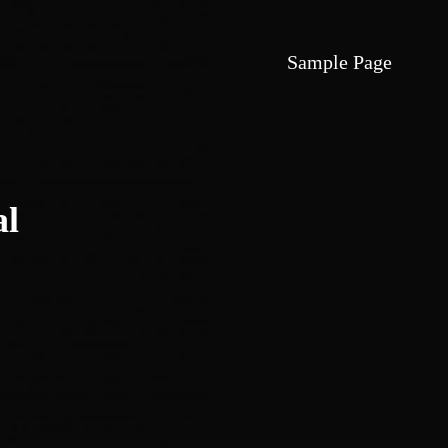
Sample Page
al