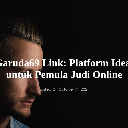
aruda69 Link: Platform Ide
untuk Pemula Judi
Online
Posted On
October 14, 2024