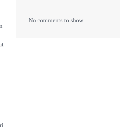
No comments to show.
n
at
ri