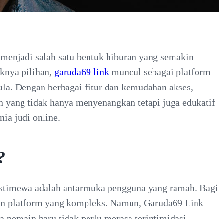
ah menjadi salah satu bentuk hiburan yang semakin
aknya pilihan,
garuda69 link
muncul sebagai platform
ula. Dengan berbagai fitur dan kemudahan akses,
yang tidak hanya menyenangkan tetapi juga edukatif
ia judi online.
?
istimewa adalah antarmuka pengguna yang ramah. Bagi
ngan platform yang kompleks. Namun, Garuda69 Link
a pemain baru tidak perlu merasa terintimidasi.