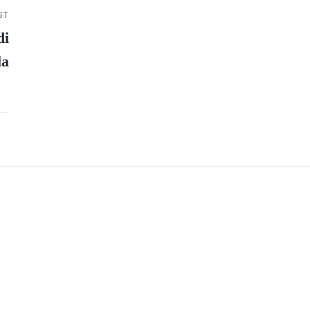
ST
di
la