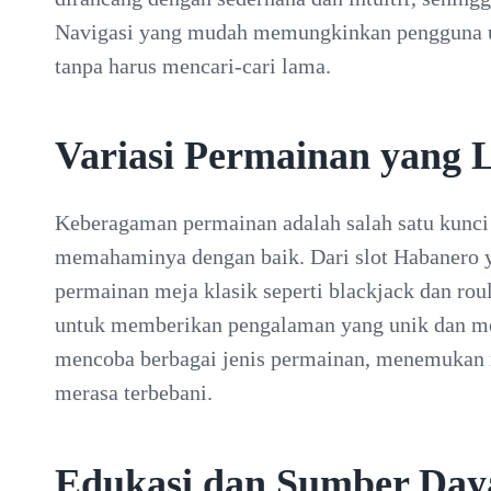
Navigasi yang mudah memungkinkan pengguna u
tanpa harus mencari-cari lama.
Variasi Permainan yang 
Keberagaman permainan adalah salah satu kunci
memahaminya dengan baik. Dari slot Habanero 
permainan meja klasik seperti blackjack dan roul
untuk memberikan pengalaman yang unik dan mem
mencoba berbagai jenis permainan, menemukan m
merasa terbebani.
Edukasi dan Sumber Day