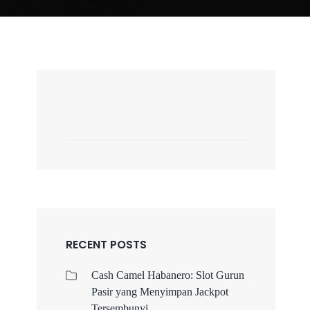
RECENT POSTS
Cash Camel Habanero: Slot Gurun
Pasir yang Menyimpan Jackpot
Tersembunyi