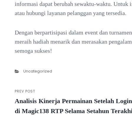
informasi dapat berubah sewaktu-waktu.
Untuk i
atau hubungi layanan pelanggan yang tersedia.
Dengan berpartisipasi dalam event dan turnamen
meraih hadiah menarik dan merasakan pengalama
semoga sukses!
Categories
Uncategorized
PREV POST
Post
Previous
Analisis Kinerja Permainan Setelah Login
Post
navigation
di Magic138 RTP Selama Setahun Terakh