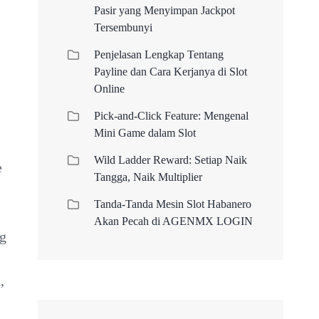
Pasir yang Menyimpan Jackpot
Tersembunyi
Penjelasan Lengkap Tentang
Payline dan Cara Kerjanya di Slot
Online
Pick-and-Click Feature: Mengenal
Mini Game dalam Slot
Wild Ladder Reward: Setiap Naik
e
Tangga, Naik Multiplier
Tanda-Tanda Mesin Slot Habanero
Akan Pecah di AGENMX LOGIN
ng
,