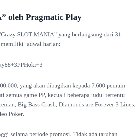
oleh Pragmatic Play
n “Crazy SLOT MANIA” yang berlangsung dari 31
memiliki jadwal harian:
ay88
+3
PPHoki
+3
000.000, yang akan dibagikan kepada 7.600 pemain
ti semua game PP, kecuali beberapa judul tertentu
ceman, Big Bass Crash, Diamonds are Forever 3 Lines,
deo Poker.
nggi selama periode promosi.
Tidak ada taruhan