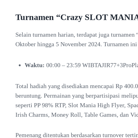
Turnamen “Crazy SLOT MANIA” 
Selain turnamen harian, terdapat juga turname
Oktober hingga 5 November 2024.
Turnamen ini 
Waktu:
00:00 – 23:59 WIB
TAJIR77
+3
ProPl
Total hadiah yang disediakan mencapai Rp 400.
beruntung.
Permainan yang berpartisipasi melipu
seperti PP 98% RTP, Slot Mania High Flyer, Spa
Irish Charms, Money Roll, Table Games, dan Vi
Pemenang ditentukan berdasarkan turnover terti