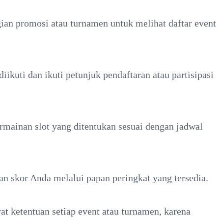
gian promosi atau turnamen untuk melihat daftar event
iikuti dan ikuti petunjuk pendaftaran atau partisipasi
ermainan slot yang ditentukan sesuai dengan jadwal
n skor Anda melalui papan peringkat yang tersedia.
at ketentuan setiap event atau turnamen, karena