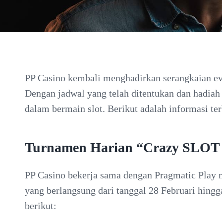
PP Casino kembali menghadirkan serangkaian ev
Dengan jadwal yang telah ditentukan dan hadiah
dalam bermain slot.
Berikut adalah informasi t
Turnamen Harian “Crazy SLOT 
PP Casino bekerja sama dengan Pragmatic Pla
yang berlangsung dari tanggal 28 Februari hingg
berikut: