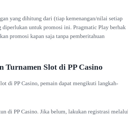
an yang dihitung dari (tiap kemenangan/nilai setiap
diperlukan untuk promosi ini.
Pragmatic Play berhak
an promosi kapan saja tanpa pemberitahuan
n Turnamen Slot di PP Casino
lot di PP Casino, pemain dapat mengikuti langkah-
n di PP Casino. Jika belum, lakukan registrasi melalu