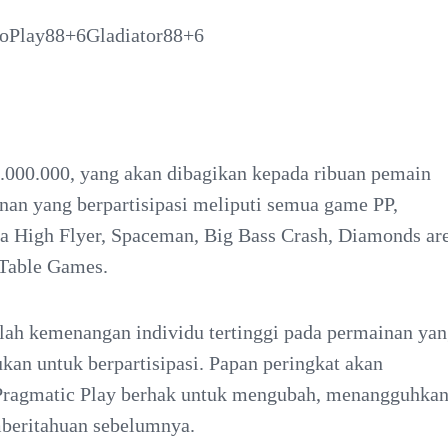
oPlay88
+6
Gladiator88
+6
.000.000, yang akan dibagikan kepada ribuan pemain
nan yang berpartisipasi meliputi semua game PP,
nia High Flyer, Spaceman, Big Bass Crash, Diamonds ar
 Table Games.
ah kemenangan individu tertinggi pada permainan ya
an untuk berpartisipasi.
Papan peringkat akan
Pragmatic Play berhak untuk mengubah, menangguhkan
mberitahuan sebelumnya.