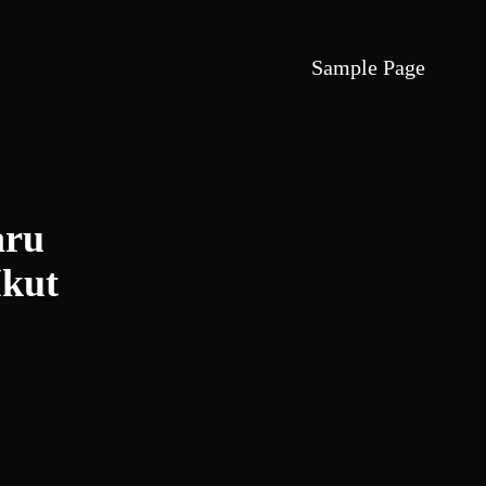
Sample Page
aru
Ikut