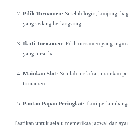
Pilih Turnamen:
Setelah login, kunjungi ba
yang sedang berlangsung.
Ikuti Turnamen:
Pilih turnamen yang ingin d
yang tersedia.
Mainkan Slot:
Setelah terdaftar, mainkan p
turnamen.
Pantau Papan Peringkat:
Ikuti perkembanga
Pastikan untuk selalu memeriksa jadwal dan syar