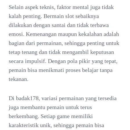
Selain aspek teknis, faktor mental juga tidak
kalah penting. Bermain slot sebaiknya
dilakukan dengan santai dan tidak terbawa
emosi. Kemenangan maupun kekalahan adalah
bagian dari permainan, sehingga penting untuk
tetap tenang dan tidak mengambil keputusan
secara impulsif. Dengan pola pikir yang tepat,
pemain bisa menikmati proses belajar tanpa
tekanan.
Di badak178, variasi permainan yang tersedia
juga membantu pemain untuk terus
berkembang. Setiap game memiliki
karakteristik unik, sehingga pemain bisa