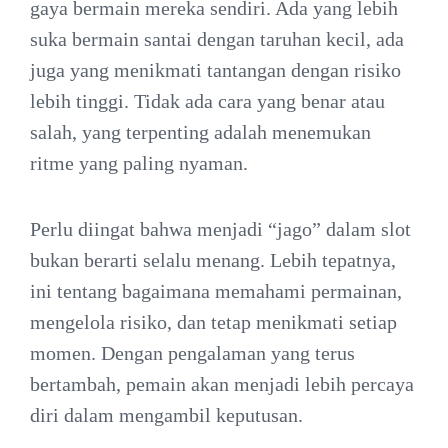
gaya bermain mereka sendiri. Ada yang lebih
suka bermain santai dengan taruhan kecil, ada
juga yang menikmati tantangan dengan risiko
lebih tinggi. Tidak ada cara yang benar atau
salah, yang terpenting adalah menemukan
ritme yang paling nyaman.
Perlu diingat bahwa menjadi “jago” dalam slot
bukan berarti selalu menang. Lebih tepatnya,
ini tentang bagaimana memahami permainan,
mengelola risiko, dan tetap menikmati setiap
momen. Dengan pengalaman yang terus
bertambah, pemain akan menjadi lebih percaya
diri dalam mengambil keputusan.