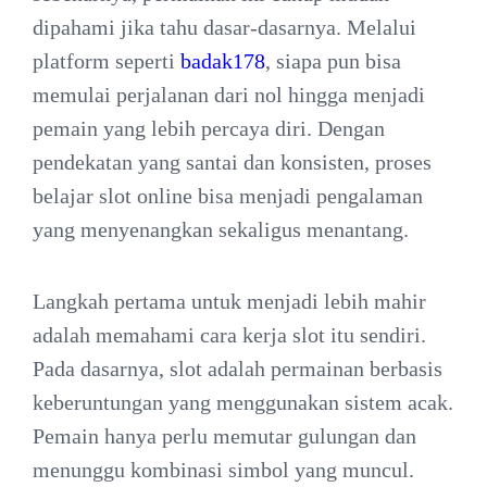
dipahami jika tahu dasar-dasarnya. Melalui
platform seperti
badak178
, siapa pun bisa
memulai perjalanan dari nol hingga menjadi
pemain yang lebih percaya diri. Dengan
pendekatan yang santai dan konsisten, proses
belajar slot online bisa menjadi pengalaman
yang menyenangkan sekaligus menantang.
Langkah pertama untuk menjadi lebih mahir
adalah memahami cara kerja slot itu sendiri.
Pada dasarnya, slot adalah permainan berbasis
keberuntungan yang menggunakan sistem acak.
Pemain hanya perlu memutar gulungan dan
menunggu kombinasi simbol yang muncul.