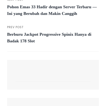
Post
Next
Pohon Emas 33 Hadir dengan Server Terbaru —
Post
navigation
Ini yang Berubah dan Makin Canggih
PREV POST
Previous
Berburu Jackpot Progressive Spinix Hanya di
Post
Badak 178 Slot