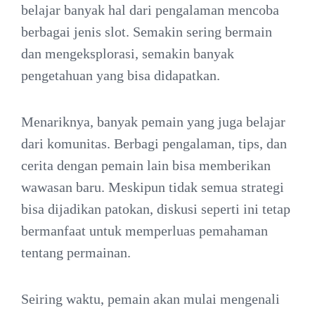
belajar banyak hal dari pengalaman mencoba
berbagai jenis slot. Semakin sering bermain
dan mengeksplorasi, semakin banyak
pengetahuan yang bisa didapatkan.
Menariknya, banyak pemain yang juga belajar
dari komunitas. Berbagi pengalaman, tips, dan
cerita dengan pemain lain bisa memberikan
wawasan baru. Meskipun tidak semua strategi
bisa dijadikan patokan, diskusi seperti ini tetap
bermanfaat untuk memperluas pemahaman
tentang permainan.
Seiring waktu, pemain akan mulai mengenali