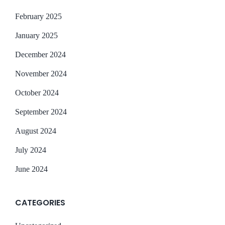
February 2025
January 2025
December 2024
November 2024
October 2024
September 2024
August 2024
July 2024
June 2024
CATEGORIES