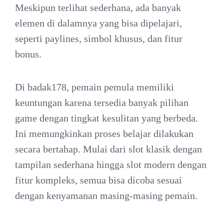
Meskipun terlihat sederhana, ada banyak
elemen di dalamnya yang bisa dipelajari,
seperti paylines, simbol khusus, dan fitur
bonus.
Di badak178, pemain pemula memiliki
keuntungan karena tersedia banyak pilihan
game dengan tingkat kesulitan yang berbeda.
Ini memungkinkan proses belajar dilakukan
secara bertahap. Mulai dari slot klasik dengan
tampilan sederhana hingga slot modern dengan
fitur kompleks, semua bisa dicoba sesuai
dengan kenyamanan masing-masing pemain.