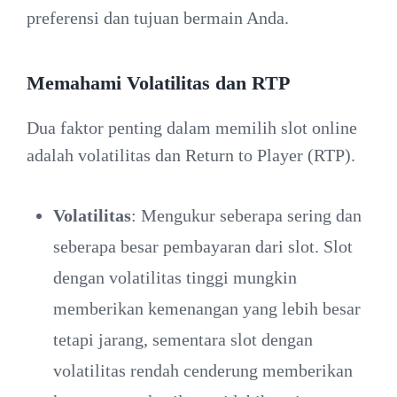
preferensi dan tujuan bermain Anda.
Memahami Volatilitas dan RTP
Dua faktor penting dalam memilih slot online
adalah volatilitas dan Return to Player (RTP).
Volatilitas
: Mengukur seberapa sering dan
seberapa besar pembayaran dari slot. Slot
dengan volatilitas tinggi mungkin
memberikan kemenangan yang lebih besar
tetapi jarang, sementara slot dengan
volatilitas rendah cenderung memberikan