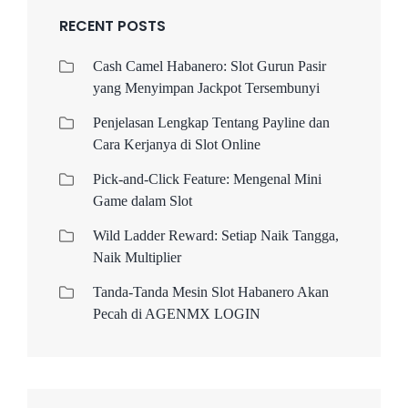
RECENT POSTS
Cash Camel Habanero: Slot Gurun Pasir
yang Menyimpan Jackpot Tersembunyi
Penjelasan Lengkap Tentang Payline dan
Cara Kerjanya di Slot Online
Pick-and-Click Feature: Mengenal Mini
Game dalam Slot
Wild Ladder Reward: Setiap Naik Tangga,
Naik Multiplier
Tanda-Tanda Mesin Slot Habanero Akan
Pecah di AGENMX LOGIN