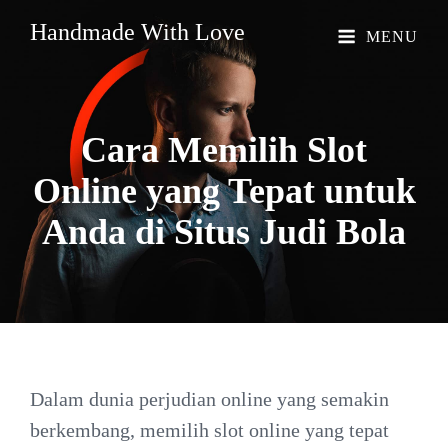
Handmade With Love
MENU
Cara Memilih Slot
Online yang Tepat untuk
Anda di Situs Judi
Bola
Dalam dunia perjudian online yang semakin
berkembang, memilih slot online yang tepat