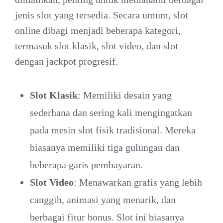
jenis slot yang tersedia. Secara umum, slot
online dibagi menjadi beberapa kategori,
termasuk slot klasik, slot video, dan slot
dengan jackpot progresif.
Slot Klasik
: Memiliki desain yang
sederhana dan sering kali mengingatkan
pada mesin slot fisik tradisional. Mereka
biasanya memiliki tiga gulungan dan
beberapa garis pembayaran.
Slot Video
: Menawarkan grafis yang lebih
canggih, animasi yang menarik, dan
berbagai fitur bonus. Slot ini biasanya