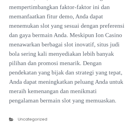
mempertimbangkan faktor-faktor ini dan
memanfaatkan fitur demo, Anda dapat
menemukan slot yang sesuai dengan preferensi
dan gaya bermain Anda. Meskipun Ion Casino
menawarkan berbagai slot inovatif, situs judi
bola sering kali menyediakan lebih banyak
pilihan dan promosi menarik. Dengan
pendekatan yang bijak dan strategi yang tepat,
Anda dapat meningkatkan peluang Anda untuk
meraih kemenangan dan menikmati
pengalaman bermain slot yang memuaskan.
Categories
Uncategorized