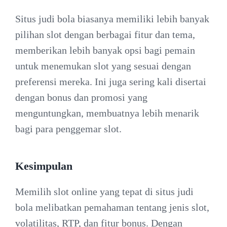
Situs judi bola biasanya memiliki lebih banyak
pilihan slot dengan berbagai fitur dan tema,
memberikan lebih banyak opsi bagi pemain
untuk menemukan slot yang sesuai dengan
preferensi mereka. Ini juga sering kali disertai
dengan bonus dan promosi yang
menguntungkan, membuatnya lebih menarik
bagi para penggemar slot.
Kesimpulan
Memilih slot online yang tepat di situs judi
bola melibatkan pemahaman tentang jenis slot,
volatilitas, RTP, dan fitur bonus. Dengan