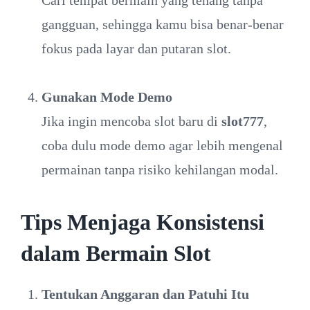
gangguan, sehingga kamu bisa benar-benar
fokus pada layar dan putaran slot.
Gunakan Mode Demo
Jika ingin mencoba slot baru di
slot777
,
coba dulu mode demo agar lebih mengenal
permainan tanpa risiko kehilangan modal.
Tips Menjaga Konsistensi
dalam Bermain Slot
Tentukan Anggaran dan Patuhi Itu