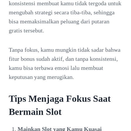
konsistensi membuat kamu tidak tergoda untuk
mengubah strategi secara tiba-tiba, sehingga
bisa memaksimalkan peluang dari putaran
gratis tersebut.
Tanpa fokus, kamu mungkin tidak sadar bahwa
fitur bonus sudah aktif, dan tanpa konsistensi,
kamu bisa terbawa emosi lalu membuat
keputusan yang merugikan.
Tips Menjaga Fokus Saat
Bermain Slot
Mainkan Slot yang Kamu Kuasai