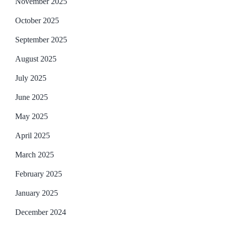
November 2025
October 2025
September 2025
August 2025
July 2025
June 2025
May 2025
April 2025
March 2025
February 2025
January 2025
December 2024