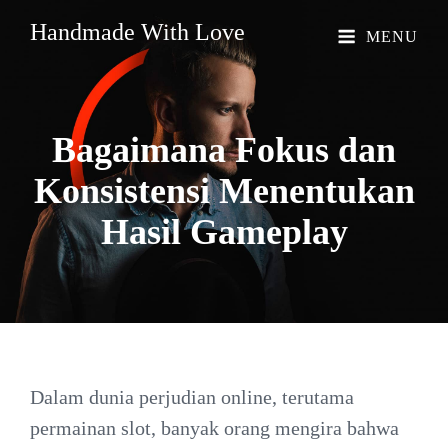
Handmade With Love
MENU
Bagaimana Fokus dan
Konsistensi Menentukan
Hasil
Gameplay
Dalam dunia perjudian online, terutama
permainan slot, banyak orang mengira bahwa