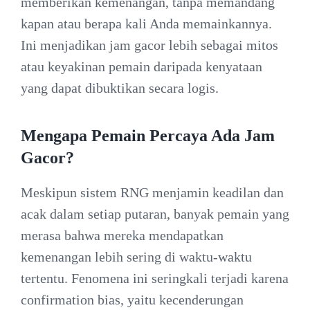
memberikan kemenangan, tanpa memandang
kapan atau berapa kali Anda memainkannya.
Ini menjadikan jam gacor lebih sebagai mitos
atau keyakinan pemain daripada kenyataan
yang dapat dibuktikan secara logis.
Mengapa Pemain Percaya Ada Jam
Gacor?
Meskipun sistem RNG menjamin keadilan dan
acak dalam setiap putaran, banyak pemain yang
merasa bahwa mereka mendapatkan
kemenangan lebih sering di waktu-waktu
tertentu. Fenomena ini seringkali terjadi karena
confirmation bias, yaitu kecenderungan