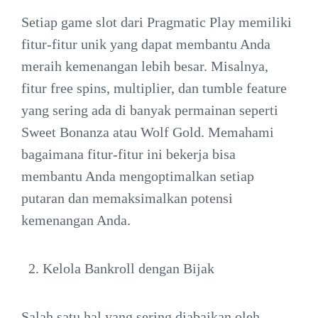
Setiap game slot dari Pragmatic Play memiliki
fitur-fitur unik yang dapat membantu Anda
meraih kemenangan lebih besar. Misalnya,
fitur free spins, multiplier, dan tumble feature
yang sering ada di banyak permainan seperti
Sweet Bonanza atau Wolf Gold. Memahami
bagaimana fitur-fitur ini bekerja bisa
membantu Anda mengoptimalkan setiap
putaran dan memaksimalkan potensi
kemenangan Anda.
Kelola Bankroll dengan Bijak
Salah satu hal yang sering diabaikan oleh