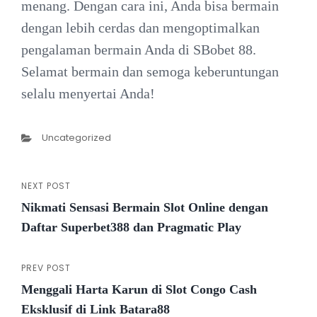
menang. Dengan cara ini, Anda bisa bermain
dengan lebih cerdas dan mengoptimalkan
pengalaman bermain Anda di SBobet 88.
Selamat bermain dan semoga keberuntungan
selalu menyertai Anda!
Categories
Uncategorized
NEXT POST
Post
Next
Nikmati Sensasi Bermain Slot Online dengan
Post
navigation
Daftar Superbet388 dan Pragmatic Play
PREV POST
Previous
Menggali Harta Karun di Slot Congo Cash
Post
Eksklusif di Link Batara88