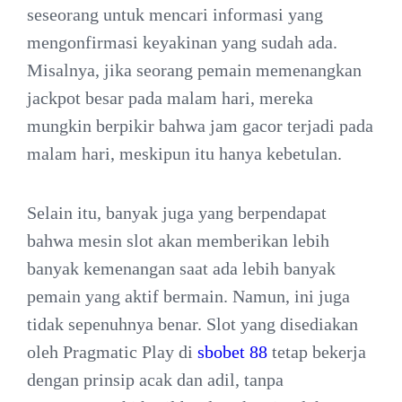
seseorang untuk mencari informasi yang
mengonfirmasi keyakinan yang sudah ada.
Misalnya, jika seorang pemain memenangkan
jackpot besar pada malam hari, mereka
mungkin berpikir bahwa jam gacor terjadi pada
malam hari, meskipun itu hanya kebetulan.
Selain itu, banyak juga yang berpendapat
bahwa mesin slot akan memberikan lebih
banyak kemenangan saat ada lebih banyak
pemain yang aktif bermain. Namun, ini juga
tidak sepenuhnya benar. Slot yang disediakan
oleh Pragmatic Play di
sbobet 88
tetap bekerja
dengan prinsip acak dan adil, tanpa