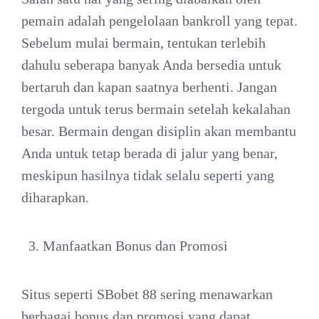
pemain adalah pengelolaan bankroll yang tepat.
Sebelum mulai bermain, tentukan terlebih
dahulu seberapa banyak Anda bersedia untuk
bertaruh dan kapan saatnya berhenti. Jangan
tergoda untuk terus bermain setelah kekalahan
besar. Bermain dengan disiplin akan membantu
Anda untuk tetap berada di jalur yang benar,
meskipun hasilnya tidak selalu seperti yang
diharapkan.
Manfaatkan Bonus dan Promosi
Situs seperti SBobet 88 sering menawarkan
berbagai bonus dan promosi yang dapat