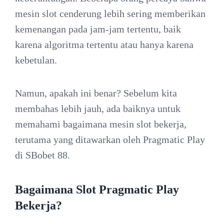
mesin slot cenderung lebih sering memberikan
kemenangan pada jam-jam tertentu, baik
karena algoritma tertentu atau hanya karena
kebetulan.
Namun, apakah ini benar? Sebelum kita
membahas lebih jauh, ada baiknya untuk
memahami bagaimana mesin slot bekerja,
terutama yang ditawarkan oleh Pragmatic Play
di SBobet 88.
Bagaimana Slot Pragmatic Play
Bekerja?