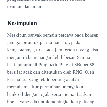
nyaman dan aman.
Kesimpulan
Meskipun banyak pemain percaya pada konsep
jam gacor untuk permainan slot, pada
kenyataannya, tidak ada jam tertentu yang bisa
menjamin kemenangan lebih besar. Semua
hasil putaran di Pragmatic Play di SBobet 88
bersifat acak dan ditentukan oleh RNG. Oleh
karena itu, yang lebih penting adalah
memahami fitur permainan, mengelola
bankroll dengan bijak, serta memanfaatkan
bonus yang ada untuk meningkatkan peluang