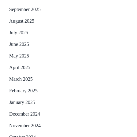
September 2025
August 2025
July 2025
June 2025
May 2025
April 2025
March 2025
February 2025
January 2025
December 2024
November 2024