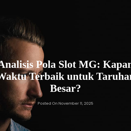
Analisis Pola Slot MG: Kapa
Waktu Terbaik untuk Taruha
Besar?
Posted On
November 11, 2025